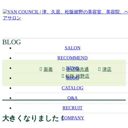
BLOG
SALON
RECOMMEND
NEWS
新着
全店舗共通
津店
松阪 嬉野店
BLOG
CATALOG
Q&A
RECRUIT
大きくなりました！
COMPANY