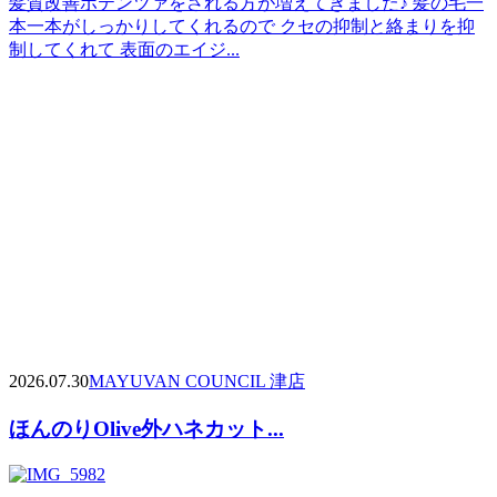
髪質改善ポテンツァをされる方が増えてきました♪ 髪の毛一
本一本がしっかりしてくれるので クセの抑制と絡まりを抑
制してくれて 表面のエイジ...
2026.07.30
MAYU
VAN COUNCIL 津店
ほんのりOlive外ハネカット...