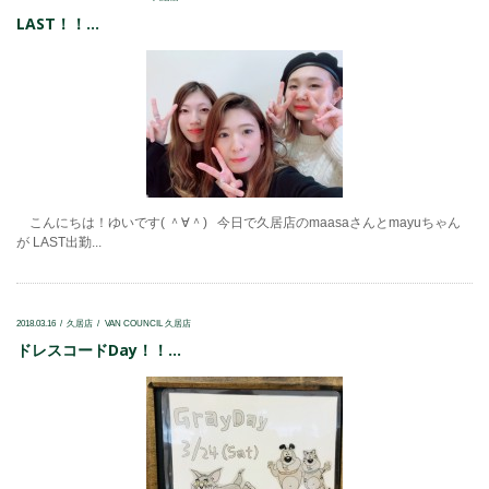
LAST！！...
こんにちは！ゆいです( ＾∀＾) 今日で久居店のmaasaさんとmayuちゃん
が LAST出勤...
2018.03.16
久居店
VAN COUNCIL 久居店
ドレスコードDay！！...