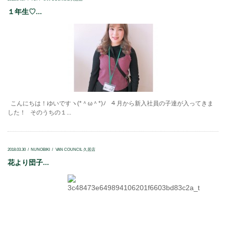
１年生♡...
こんにちは！ゆいですヽ(*＾ω＾*)ﾉ ４月から新入社員の子達が入ってきま
した！ そのうちの１...
2018.03.30
NUNOBIKI
VAN COUNCIL 久居店
花より団子...