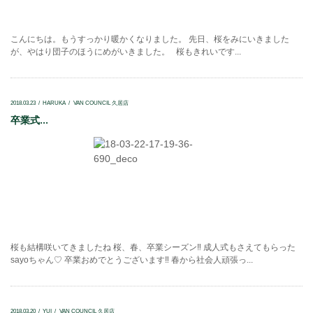
こんにちは。もうすっかり暖かくなりました。 先日、桜をみにいきました
が、やはり団子のほうにめがいきました。 桜もきれいです...
2018.03.23
HARUKA
VAN COUNCIL 久居店
卒業式...
桜も結構咲いてきましたね 桜、春、卒業シーズン‼ 成人式もさえてもらった
sayoちゃん♡ 卒業おめでとうございます‼ 春から社会人頑張っ...
2018.03.20
YUI
VAN COUNCIL 久居店