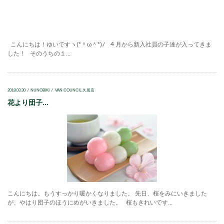
こんにちは！ゆいですヽ(*＾ω＾*)ﾉ ４月から新入社員の子達が入ってきま
した！ そのうちの１...
2018.03.30
NUNOBIKI
VAN COUNCIL 久居店
花より団子...
こんにちは。もうすっかり暖かくなりました。 先日、桜をみにいきました
が、やはり団子のほうにめがいきました。 桜もきれいです...