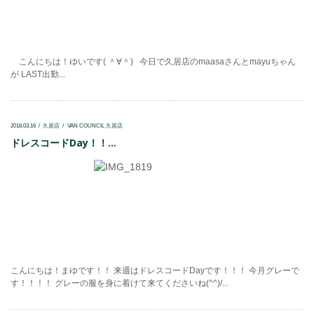
こんにちは！ゆいです( ＾∀＾) 今日で久居店のmaasaさんとmayuちゃん
が LAST出勤...
2018.03.16
久居店
VAN COUNCIL 久居店
ドレスコードDay！！...
こんにちは！まゆです！！ 来週はドレスコードDayです！！！ 今月グレーで
す！！！！ グレーの服を身に着けて来てくださいね(^^)/...