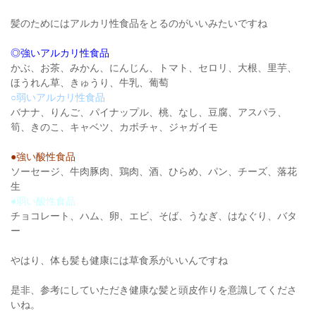
髪のためにはアルカリ性食品をとるのがいいみたいですね
◎強いアルカリ性食品
かぶ、お茶、みかん、にんじん、トマト、セロリ、大根、里芋、
ほうれん草、きゅうり、牛乳、葡萄
○弱いアルカリ性食品
バナナ、りんご、パイナップル、桃、なし、豆腐、アスパラ、
筍、きのこ、キャベツ、カボチャ、ジャガイモ
●強い酸性食品
ソーセージ、牛肉豚肉、鶏肉、酒、ひらめ、パン、チーズ、落花
生
●弱い酸性食品
チョコレート、ハム、卵、エビ、そば、うなぎ、はなぐり、バタ
ー
やはり、体も髪も健康には草食系がいいんですね
是非、参考にしていただき健康な髪と頭皮作りを意識してくださ
いね。