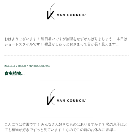
おはようございます！ 連日暑いですが無理をせずがんばりましょう！ 本日は
ショートスタイルです！ 襟足がしゅっとおさまって首が長く見えます...
2026.08.01
RISA.H
VAN COUNCIL 津店
食虫植物...
こんにちは竹田です！ みんなさん好きなものはありますか？？ 私の息子はと
ても植物が好きでずっと見ています！ なのでこの前のお休みに 赤塚...