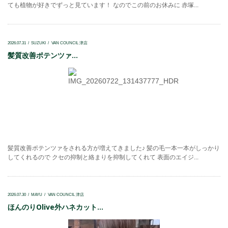
ても植物が好きでずっと見ています！ なのでこの前のお休みに 赤塚...
2026.07.31
SUZUKI
VAN COUNCIL 津店
髪質改善ポテンツァ...
髪質改善ポテンツァをされる方が増えてきました♪ 髪の毛一本一本がしっかり
してくれるので クセの抑制と絡まりを抑制してくれて 表面のエイジ...
2026.07.30
MAYU
VAN COUNCIL 津店
ほんのりOlive外ハネカット...