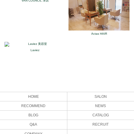
VAN COUNCIL 津店
Actas HAIR
Laviez
HOME
SALON
RECOMMEND
NEWS
BLOG
CATALOG
Q&A
RECRUIT
COMPANY