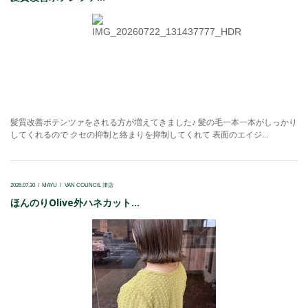
髪質改善ポテンツァをされる方が増えてきました♪ 髪の毛一本一本がしっかり
してくれるので クセの抑制と絡まりを抑制してくれて 表面のエイジ...
2026.07.30
MAYU
VAN COUNCIL 津店
ほんのりOlive外ハネカット...