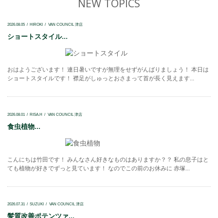
NEW TOPICS
2026.08.05
HIROKI
VAN COUNCIL 津店
ショートスタイル...
おはようございます！ 連日暑いですが無理をせずがんばりましょう！ 本日は
ショートスタイルです！ 襟足がしゅっとおさまって首が長く見えます...
2026.08.01
RISA.H
VAN COUNCIL 津店
食虫植物...
こんにちは竹田です！ みんなさん好きなものはありますか？？ 私の息子はと
ても植物が好きでずっと見ています！ なのでこの前のお休みに 赤塚...
2026.07.31
SUZUKI
VAN COUNCIL 津店
髪質改善ポテンツァ...