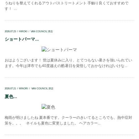
うねりを整えてくれるアウトバストリートメント 手触り良くておすすめで
す！ ...
2026.07.23
HIROKI
VAN COUNCIL 津店
ショートパーマ...
おはようございます！ 世は夏休みに入り、とてつもない暑さを強いられてい
ます。今年は津市でも40度越えの酷暑日を覚悟しておかなければいけな...
2026.07.21
MINORI
VAN COUNCIL 津店
夏色...
梅雨が明けましたね 夏本番です。クーラーのきいてるところでも、熱中症対
策を。。。 ネイルも夏色に変更しました。 ヘアカラー...