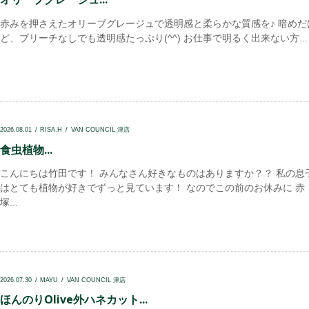
赤みを押さえたオリーブグレージュで透明感と柔らかな質感を♪ 暗めだ
ど、ブリーチなしでも透明感たっぷり(^^) お仕事で明るく出来ない方...
2026.08.01
RISA.H
VAN COUNCIL 津店
食虫植物...
こんにちは竹田です！ みんなさん好きなものはありますか？？ 私の息
はとても植物が好きでずっと見ています！ なのでこの前のお休みに 赤
塚...
2026.07.30
MAYU
VAN COUNCIL 津店
ほんのりOlive外ハネカット...