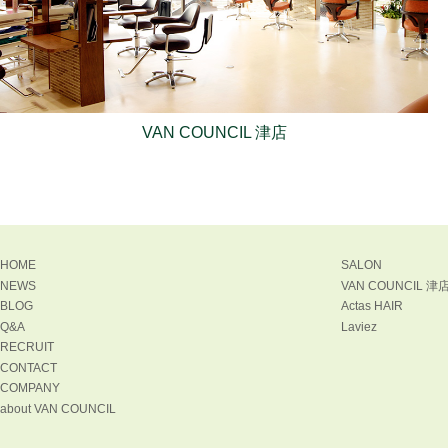
VAN COUNCIL 津店
HOME
SALON
NEWS
VAN COUNCIL 津
BLOG
Actas HAIR
Q&A
Laviez
RECRUIT
CONTACT
COMPANY
about VAN COUNCIL