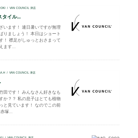
ROKI
VAN COUNCIL 津店
タイル...
ざいます！ 連日暑いですが無理
ばりましょう！ 本日はショート
す！ 襟足がしゅっとおさまって
ます...
SA.H
VAN COUNCIL 津店
.
竹田です！ みんなさん好きなも
すか？？ 私の息子はとても植物
っと見ています！ なのでこの前
塚...
YU
VAN COUNCIL 津店