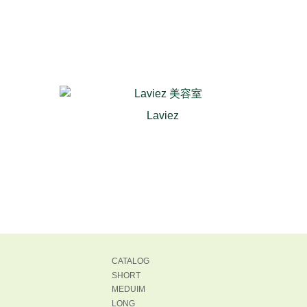
Laviez
CATALOG
SHORT
MEDUIM
LONG