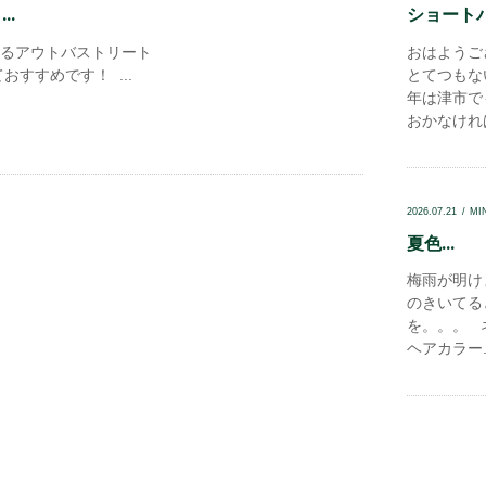
..
ショートパ
るアウトバストリート
おはようご
おすすめです！ ...
とてつもな
年は津市で
おかなければ
2026.07.21
MI
夏色...
梅雨が明け
のきいてる
を。。。 
ヘアカラー..