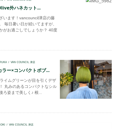
ive外ハネカット...
います！vancouncil津店の藤
。 毎日暑い日が続いてますが、
かがお過ごしでしょうか？ 40度
RUKA
VAN COUNCIL 津店
ラー×コンパクトボブ...
ライムグリーンが目を引くデザ
！ 丸みのあるコンパクトなシル
ろ姿まで美しく♪ 根...
ROKI
VAN COUNCIL 津店