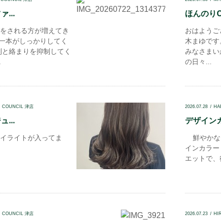
...
ほんのりOl
をされる方が増えてき
おはようござ
本一本がしっかりしてく
木まゆです
制と絡まりを抑制してく
みなさまい
.
の日々...
N COUNCIL 津店
2026.07.28
HA
...
デザインカ
イライトが入ってま
鮮やかな
インカラー
エットで、後
N COUNCIL 津店
2026.07.23
HI