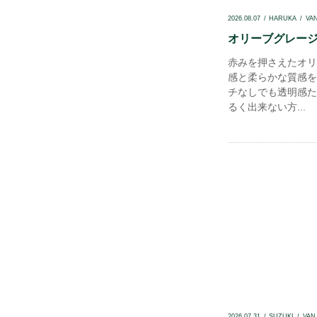
2026.08.07
HARUKA
VA
オリーブグレージュ
赤みを押さえたオリ
感と柔らかな質感を
チなしでも透明感たっ
るく出来ない方...
2026.07.31
SUZUKI
VAN