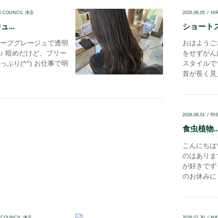
N COUNCIL 津店
2026.08.05
HI
...
ショートス
ーブグレージュで透明
おはようご
♪ 暗めだけど、ブリー
をせずがん
ぷり(^^) お仕事で明
スタイルで
首が長く見え
2026.08.01
RI
食虫植物..
こんにちは
のはありま
が好きでず
のお休みに 赤
 COUNCIL 津店
2026.07.30
MA