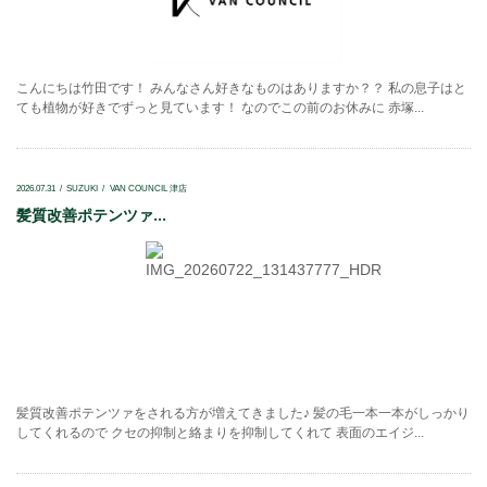
こんにちは竹田です！ みんなさん好きなものはありますか？？ 私の息子はと
ても植物が好きでずっと見ています！ なのでこの前のお休みに 赤塚...
2026.07.31
SUZUKI
VAN COUNCIL 津店
髪質改善ポテンツァ...
髪質改善ポテンツァをされる方が増えてきました♪ 髪の毛一本一本がしっかり
してくれるので クセの抑制と絡まりを抑制してくれて 表面のエイジ...