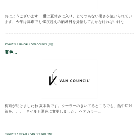
おはようございます！ 世は夏休みに入り、とてつもない暑さを強いられてい
ます。今年は津市でも40度越えの酷暑日を覚悟しておかなければいけな...
2026.07.21
MINORI
VAN COUNCIL 津店
夏色...
梅雨が明けましたね 夏本番です。クーラーのきいてるところでも、熱中症対
策を。。。 ネイルも夏色に変更しました。 ヘアカラー...
2026.07.19
RISA.H
VAN COUNCIL 津店