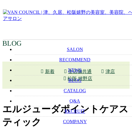
BLOG
SALON
RECOMMEND
NEWS
新着
全店舗共通
津店
松阪 嬉野店
BLOG
CATALOG
Q&A
エルジューダポイントケアス
RECRUIT
ティック
COMPANY