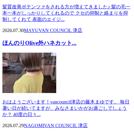
髪質改善ポテンツァをされる方が増えてきました♪ 髪の毛一
本一本がしっかりしてくれるので クセの抑制と絡まりを抑
制してくれて 表面のエイジ...
2026.07.30
MAYU
VAN COUNCIL 津店
ほんのりOlive外ハネカット...
おはようございます！vancouncil津店の藤木まゆです。 毎日
暑い日が続いてますが、みなさまいかがお過ごしでしょう
か？ 40度の日々...
2026.07.29
NAGOMI
VAN COUNCIL 津店