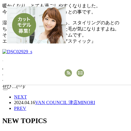
暖かくなり、とても過ごしやすくなりました。
今週は夏日になる日もありそうとの事です。
湿気も気になりだしてきたころ、スタイリングのあとの
ちょっとした『ほわほわ』した毛が気になりますよね。
そんなときにおすすめのアイテムです。
エルジューダの『ポイントケアスティック』
マスカラタイプで、さっとなでるだけで、気になる毛をまと
めてくれます。
小さいのでポーチに入れて持ち運びもできます。
今からの時期、1本あると便利ですので、気になったかたは
ぜひ…(^^)/
NEXT
2024.04.16
VAN COUNCIL 津店
MINORI
PREV
NEW TOPICS