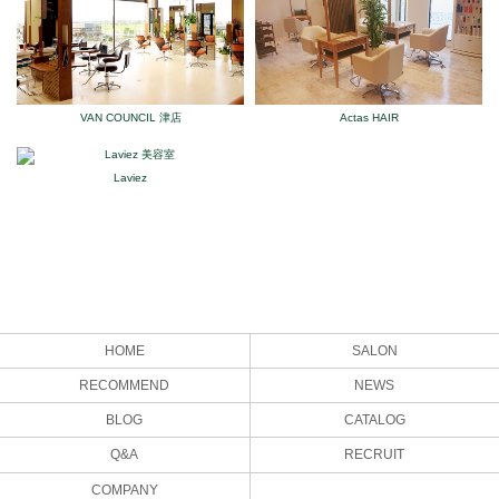
VAN COUNCIL 津店
Actas HAIR
Laviez
HOME
SALON
RECOMMEND
NEWS
BLOG
CATALOG
Q&A
RECRUIT
COMPANY