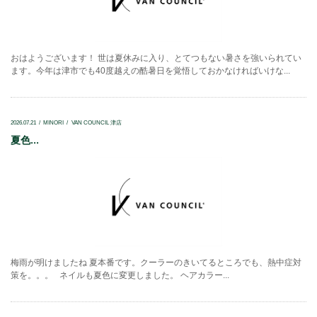
おはようございます！ 世は夏休みに入り、とてつもない暑さを強いられてい
ます。今年は津市でも40度越えの酷暑日を覚悟しておかなければいけな...
2026.07.21
MINORI
VAN COUNCIL 津店
夏色...
梅雨が明けましたね 夏本番です。クーラーのきいてるところでも、熱中症対
策を。。。 ネイルも夏色に変更しました。 ヘアカラー...