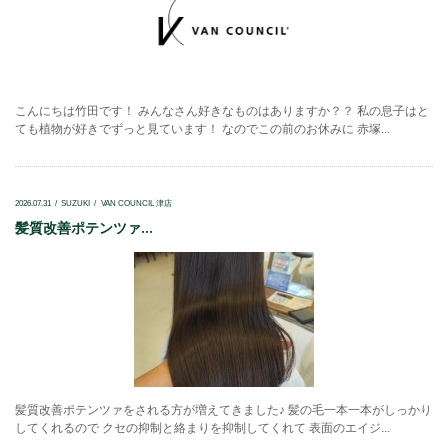
こんにちは竹田です！ みんなさん好きなものはありますか？？ 私の息子はと
ても植物が好きでずっと見ています！ なのでこの前のお休みに 赤塚...
2026.07.31
SUZUKI
VAN COUNCIL 津店
髪質改善ポテンツァ...
髪質改善ポテンツァをされる方が増えてきました♪ 髪の毛一本一本がしっかり
してくれるので クセの抑制と絡まりを抑制してくれて 表面のエイジ...