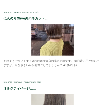
2026.07.30
MAYU
VAN COUNCIL 津店
ほんのりOlive外ハネカット...
おはようございます！vancouncil津店の藤木まゆです。 毎日暑い日が続いて
ますが、みなさまいかがお過ごしでしょうか？ 40度の日々...
2026.07.29
NAGOMI
VAN COUNCIL 津店
ミルクティベージュ...