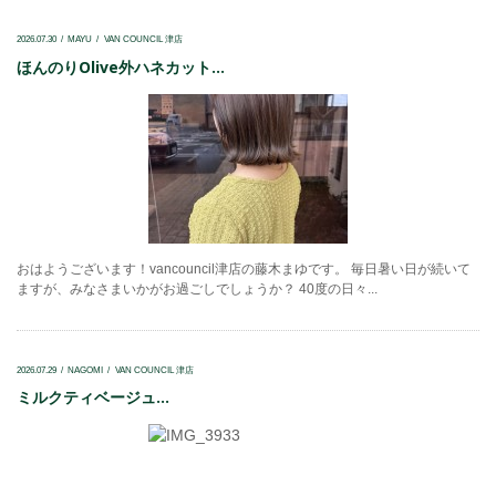
2026.07.30
MAYU
VAN COUNCIL 津店
ほんのりOlive外ハネカット...
おはようございます！vancouncil津店の藤木まゆです。 毎日暑い日が続いて
ますが、みなさまいかがお過ごしでしょうか？ 40度の日々...
2026.07.29
NAGOMI
VAN COUNCIL 津店
ミルクティベージュ...