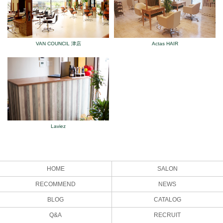
VAN COUNCIL 津店
Actas HAIR
Laviez
HOME
SALON
RECOMMEND
NEWS
BLOG
CATALOG
Q&A
RECRUIT