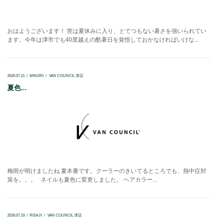
おはようございます！ 世は夏休みに入り、とてつもない暑さを強いられてい
ます。今年は津市でも40度越えの酷暑日を覚悟しておかなければいけな...
2026.07.21
MINORI
VAN COUNCIL 津店
夏色...
梅雨が明けましたね 夏本番です。クーラーのきいてるところでも、熱中症対
策を。。。 ネイルも夏色に変更しました。 ヘアカラー...
2026.07.19
RISA.H
VAN COUNCIL 津店