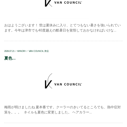
おはようございます！ 世は夏休みに入り、とてつもない暑さを強いられてい
ます。今年は津市でも40度越えの酷暑日を覚悟しておかなければいけな...
2026.07.21
MINORI
VAN COUNCIL 津店
夏色...
梅雨が明けましたね 夏本番です。クーラーのきいてるところでも、熱中症対
策を。。。 ネイルも夏色に変更しました。 ヘアカラー...