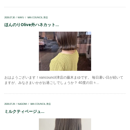
2026.07.30
MAYU
VAN COUNCIL 津店
ほんのりOlive外ハネカット...
おはようございます！vancouncil津店の藤木まゆです。 毎日暑い日が続いて
ますが、みなさまいかがお過ごしでしょうか？ 40度の日々...
2026.07.29
NAGOMI
VAN COUNCIL 津店
ミルクティベージュ...