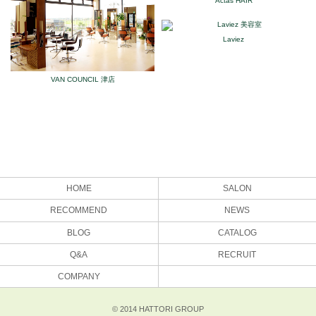
Actas HAIR
Laviez
VAN COUNCIL 津店
HOME
SALON
RECOMMEND
NEWS
BLOG
CATALOG
Q&A
RECRUIT
COMPANY
© 2014 HATTORI GROUP