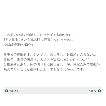
この前の台風の雨風すごかったですね(๑•́₋•̩̥̀๑)
7月と8月にきた台風の時は停電しなかったのに、
今回は停電(⌯˃̶᷄ᗝ˂̶̥᷅⌯)
夜中まで復旧せず、ジメジメ、蒸し蒸し、お風呂も入らない…
改めて、電気の快適さと大切さを実感しました(´,,•﹏•,,｀)
台風過ぎたあと、家の周りを点検しましたが、停電のみで屋根が
飛んでたりなにか破損したわけでもなくよかったです。
NEXT
PREV