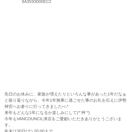
先日のお休みに、家族が増えたりといろんな事があった1年だなぁ
と振り返りながら、今年1年無事に過ごせた事のお礼を伝えに伊勢
神宮へお参りに行ってきました⑅◡̈*
来年もどんな1年になるか楽しみにして(*´艸`*)
今年もVANCOUNCIL津店をご愛顧いただきありがとうございま
す。
年末は30日(土) 20:00まで