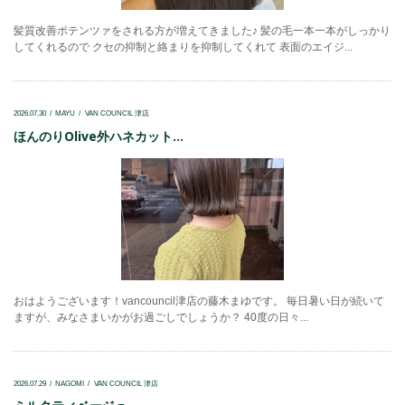
髪質改善ポテンツァをされる方が増えてきました♪ 髪の毛一本一本がしっかり
してくれるので クセの抑制と絡まりを抑制してくれて 表面のエイジ...
2026.07.30
MAYU
VAN COUNCIL 津店
ほんのりOlive外ハネカット...
おはようございます！vancouncil津店の藤木まゆです。 毎日暑い日が続いて
ますが、みなさまいかがお過ごしでしょうか？ 40度の日々...
2026.07.29
NAGOMI
VAN COUNCIL 津店