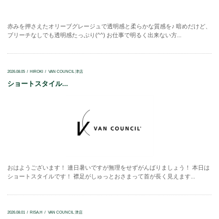
赤みを押さえたオリーブグレージュで透明感と柔らかな質感を♪ 暗めだけど、
ブリーチなしでも透明感たっぷり(^^) お仕事で明るく出来ない方...
2026.08.05
HIROKI
VAN COUNCIL 津店
ショートスタイル...
おはようございます！ 連日暑いですが無理をせずがんばりましょう！ 本日は
ショートスタイルです！ 襟足がしゅっとおさまって首が長く見えます...
2026.08.01
RISA.H
VAN COUNCIL 津店