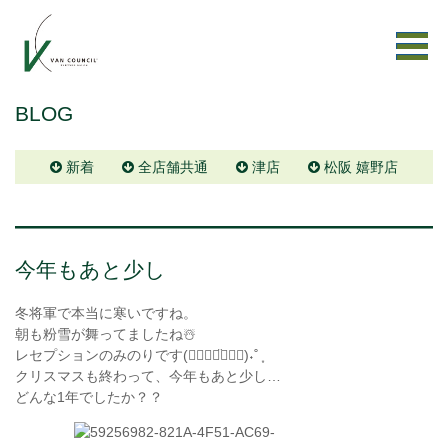
BLOG
新着
全店舗共通
津店
松阪 嬉野店
今年もあと少し
冬将軍で本当に寒いですね。
朝も粉雪が舞ってましたね☃️
レセプションのみのりです(๑⃙⃘◡̈๑⃙⃘)˖˚ ͙
クリスマスも終わって、今年もあと少し…
どんな1年でしたか？？