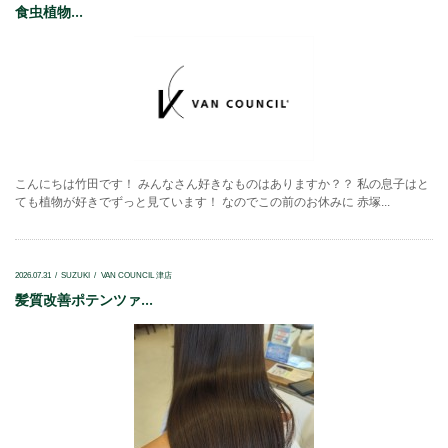
食虫植物...
こんにちは竹田です！ みんなさん好きなものはありますか？？ 私の息子はと
ても植物が好きでずっと見ています！ なのでこの前のお休みに 赤塚...
2026.07.31
SUZUKI
VAN COUNCIL 津店
髪質改善ポテンツァ...