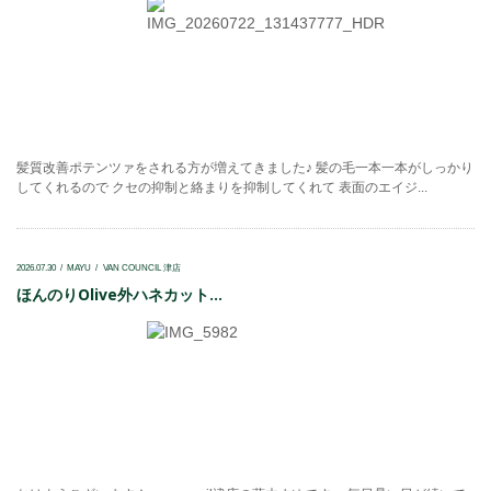
髪質改善ポテンツァをされる方が増えてきました♪ 髪の毛一本一本がしっかり
してくれるので クセの抑制と絡まりを抑制してくれて 表面のエイジ...
2026.07.30
MAYU
VAN COUNCIL 津店
ほんのりOlive外ハネカット...