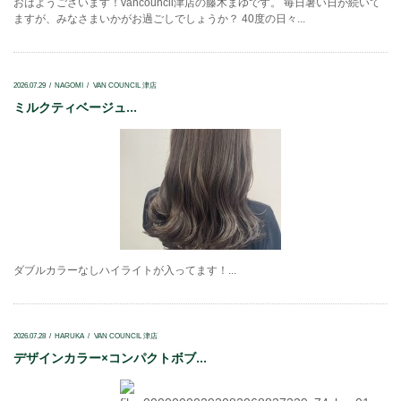
おはようございます！vancouncil津店の藤木まゆです。 毎日暑い日が続いて
ますが、みなさまいかがお過ごしでしょうか？ 40度の日々...
2026.07.29
NAGOMI
VAN COUNCIL 津店
ミルクティベージュ...
ダブルカラーなしハイライトが入ってます！...
2026.07.28
HARUKA
VAN COUNCIL 津店
デザインカラー×コンパクトボブ...