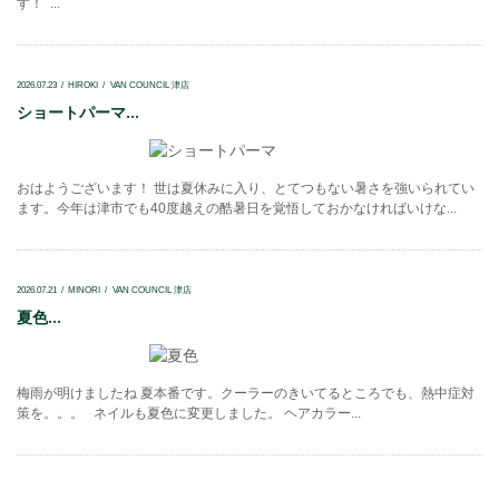
す！ ...
2026.07.23
HIROKI
VAN COUNCIL 津店
ショートパーマ...
おはようございます！ 世は夏休みに入り、とてつもない暑さを強いられてい
ます。今年は津市でも40度越えの酷暑日を覚悟しておかなければいけな...
2026.07.21
MINORI
VAN COUNCIL 津店
夏色...
梅雨が明けましたね 夏本番です。クーラーのきいてるところでも、熱中症対
策を。。。 ネイルも夏色に変更しました。 ヘアカラー...