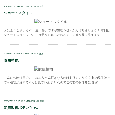
2026.08.05
HIROKI
VAN COUNCIL 津店
ショートスタイル...
おはようございます！ 連日暑いですが無理をせずがんばりましょう！ 本日は
ショートスタイルです！ 襟足がしゅっとおさまって首が長く見えます...
2026.08.01
RISA.H
VAN COUNCIL 津店
食虫植物...
こんにちは竹田です！ みんなさん好きなものはありますか？？ 私の息子はと
ても植物が好きでずっと見ています！ なのでこの前のお休みに 赤塚...
2026.07.31
SUZUKI
VAN COUNCIL 津店
髪質改善ポテンツァ...