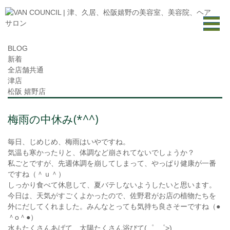
BLOG
新着
全店舗共通
津店
松阪 嬉野店
梅雨の中休み(*^^)
毎日、じめじめ、梅雨はいやですね。
気温も寒かったりと、体調など崩されてないでしょうか？
私ごとですが、先週体調を崩してしまって、やっぱり健康が一番
ですね（＾ｕ＾）
しっかり食べて休息して、夏バテしないようしたいと思います。
今日は、天気がすごくよかったので、佐野君がお店の植物たちを
外にだしてくれました。みんなとっても気持ち良さそーですね（●
＾o＾●）
水もたくさんあげて、太陽たくさん浴びて(゜_゜>)