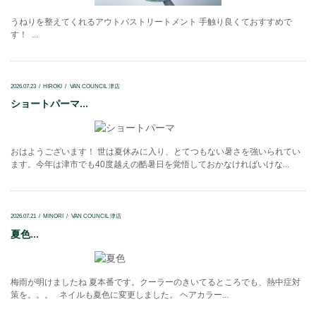
うねりを整えてくれるアウトバストリートメント 手触り良くておすすめで
す！ ...
2026.07.23
HIROKI
VAN COUNCIL 津店
ショートパーマ...
おはようございます！ 世は夏休みに入り、とてつもない暑さを強いられてい
ます。今年は津市でも40度越えの酷暑日を覚悟しておかなければいけな...
2026.07.21
MINORI
VAN COUNCIL 津店
夏色...
梅雨が明けましたね 夏本番です。クーラーのきいてるところでも、熱中症対
策を。。。 ネイルも夏色に変更しました。 ヘアカラー...