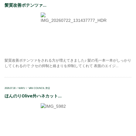
髪質改善ポテンツァ...
髪質改善ポテンツァをされる方が増えてきました♪ 髪の毛一本一本がしっかり
してくれるので クセの抑制と絡まりを抑制してくれて 表面のエイジ...
2026.07.30
MAYU
VAN COUNCIL 津店
ほんのりOlive外ハネカット...