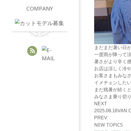
COMPANY
まだまだ暑い日
一度雨が降って
暑さがより辛く
お店は涼しく冷
お客さまもみな
イメチェンしたい
まだ残暑が続く
みなさま乗り切
NEXT
2025.08.16
VAN 
PREV
NEW TOPICS