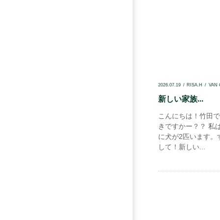
2026.07.19
RISA.H
VAN
新しい家族...
こんにちは！竹田で
きですかー？？ 私
に犬が2匹います。
して！新しい...