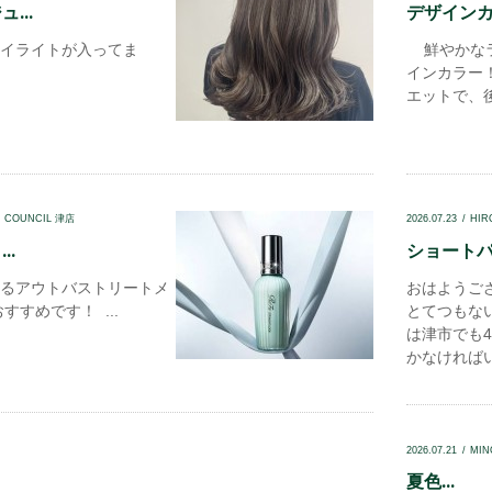
...
デザインカ
イライトが入ってま
鮮やかなラ
インカラー
エットで、後
N COUNCIL 津店
2026.07.23
HIR
..
ショートパー
るアウトバストリートメ
おはようご
すすめです！ ...
とてつもな
は津市でも
かなければい
2026.07.21
MIN
夏色...