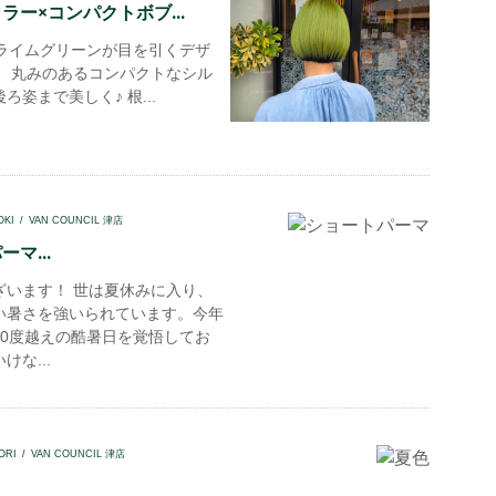
ラー×コンパクトボブ...
イムグリーンが目を引くデザ
！ 丸みのあるコンパクトなシル
ろ姿まで美しく♪ 根...
OKI
VAN COUNCIL 津店
マ...
ざいます！ 世は夏休みに入り、
い暑さを強いられています。今年
40度越えの酷暑日を覚悟してお
けな...
ORI
VAN COUNCIL 津店