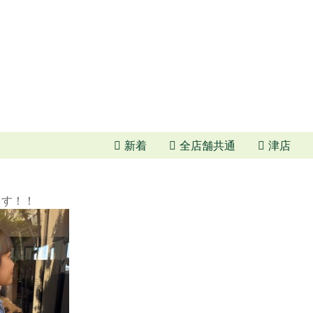
新着
全店舗共通
津店
ます！！