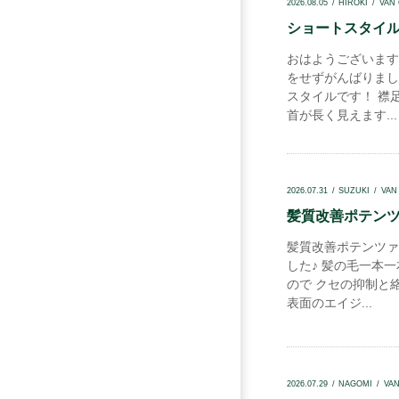
2026.08.05
HIROKI
VAN
ショートスタイル.
おはようございます
をせずがんばりまし
スタイルです！ 襟
首が長く見えます...
2026.07.31
SUZUKI
VAN
髪質改善ポテンツァ
髪質改善ポテンツァ
した♪ 髪の毛一本
ので クセの抑制と
表面のエイジ...
2026.07.29
NAGOMI
VA