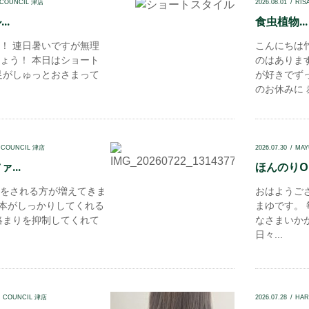
 COUNCIL 津店
2026.08.01
RIS
..
食虫植物...
！ 連日暑いですが無理
こんにちは
ょう！ 本日はショート
のはありま
足がしゅっとおさまって
が好きでず
のお休みに 赤
 COUNCIL 津店
2026.07.30
MAY
...
ほんのりOl
をされる方が増えてきま
おはようござい
一本がしっかりしてくれる
まゆです。
絡まりを抑制してくれて
なさまいかが
日々...
N COUNCIL 津店
2026.07.28
HAR