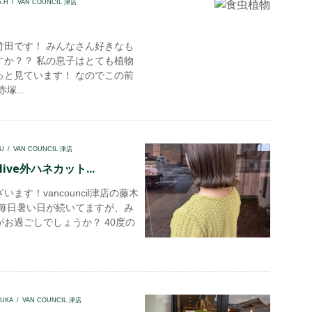
A.H
VAN COUNCIL 津店
竹田です！ みんなさん好きなも
すか？？ 私の息子はとても植物
っと見ています！ なのでこの前
塚...
U
VAN COUNCIL 津店
ive外ハネカット...
ます！vancouncil津店の藤木
 毎日暑い日が続いてますが、み
お過ごしでしょうか？ 40度の
UKA
VAN COUNCIL 津店