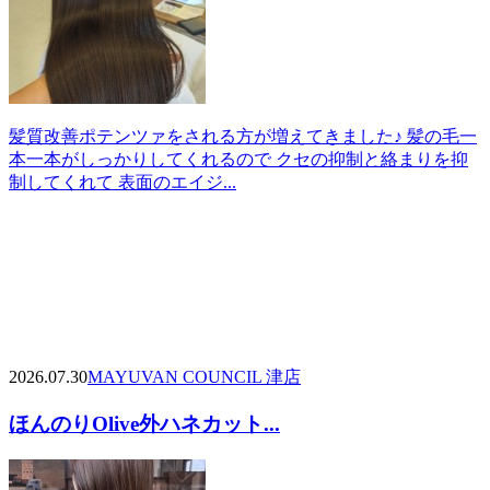
髪質改善ポテンツァをされる方が増えてきました♪ 髪の毛一
本一本がしっかりしてくれるので クセの抑制と絡まりを抑
制してくれて 表面のエイジ...
2026.07.30
MAYU
VAN COUNCIL 津店
ほんのりOlive外ハネカット...