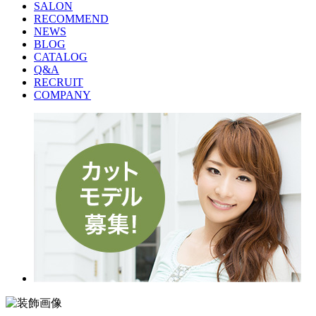
SALON
RECOMMEND
NEWS
BLOG
CATALOG
Q&A
RECRUIT
COMPANY