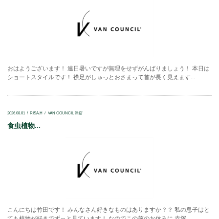
おはようございます！ 連日暑いですが無理をせずがんばりましょう！ 本日は
ショートスタイルです！ 襟足がしゅっとおさまって首が長く見えます...
2026.08.01
RISA.H
VAN COUNCIL 津店
食虫植物...
こんにちは竹田です！ みんなさん好きなものはありますか？？ 私の息子はと
ても植物が好きでずっと見ています！ なのでこの前のお休みに 赤塚...