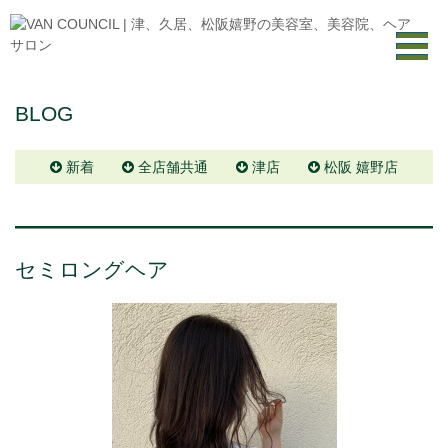
BLOG
新着
全店舗共通
津店
松阪 嬉野店
セミロングヘア