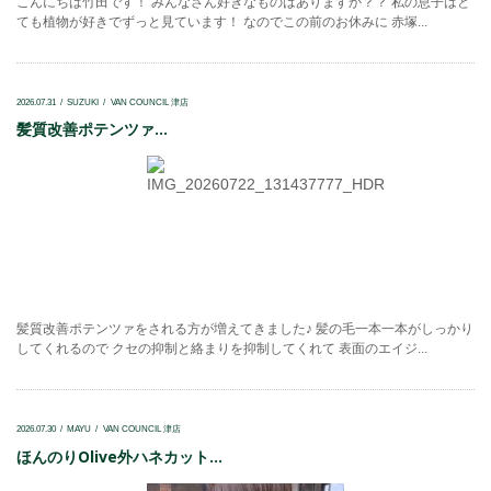
こんにちは竹田です！ みんなさん好きなものはありますか？？ 私の息子はと
ても植物が好きでずっと見ています！ なのでこの前のお休みに 赤塚...
2026.07.31
SUZUKI
VAN COUNCIL 津店
髪質改善ポテンツァ...
髪質改善ポテンツァをされる方が増えてきました♪ 髪の毛一本一本がしっかり
してくれるので クセの抑制と絡まりを抑制してくれて 表面のエイジ...
2026.07.30
MAYU
VAN COUNCIL 津店
ほんのりOlive外ハネカット...