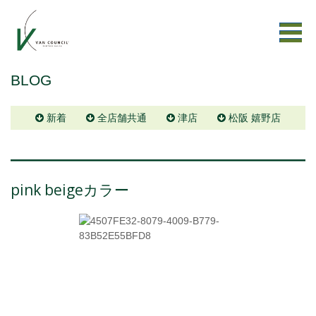
BLOG
新着
全店舗共通
津店
松阪 嬉野店
pink beigeカラー