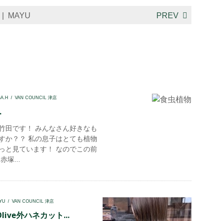
MAYU
PREV
SA.H
VAN COUNCIL 津店
.
竹田です！ みんなさん好きなも
すか？？ 私の息子はとても植物
っと見ています！ なのでこの前
塚...
YU
VAN COUNCIL 津店
ive外ハネカット...