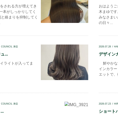
をされる方が増えてき
おはようござ
本一本がしっかりしてく
木まゆです
制と絡まりを抑制してく
みなさまい
.
の日々...
N COUNCIL 津店
2026.07.28
HA
...
デザインカ
イライトが入ってま
鮮やかな
インカラー
エットで、後
N COUNCIL 津店
2026.07.23
HI
..
ショートパ