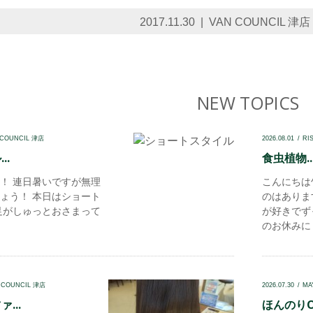
2017.11.30
VAN COUNCIL 津店
NEW TOPICS
 COUNCIL 津店
2026.08.01
RI
..
食虫植物..
！ 連日暑いですが無理
こんにちは
ょう！ 本日はショート
のはありま
足がしゅっとおさまって
が好きでず
のお休みに 赤
 COUNCIL 津店
2026.07.30
MA
...
ほんのりOl