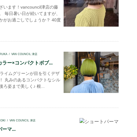
います！vancouncil津店の藤
。 毎日暑い日が続いてますが、
かがお過ごしでしょうか？ 40度
RUKA
VAN COUNCIL 津店
ラー×コンパクトボブ...
ライムグリーンが目を引くデザ
！ 丸みのあるコンパクトなシル
ろ姿まで美しく♪ 根...
ROKI
VAN COUNCIL 津店
ーマ...