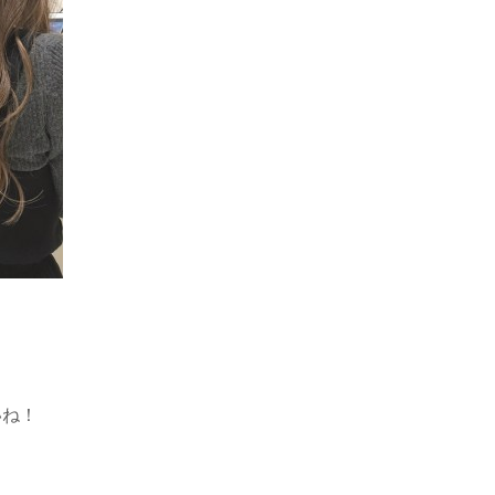
。
いね！