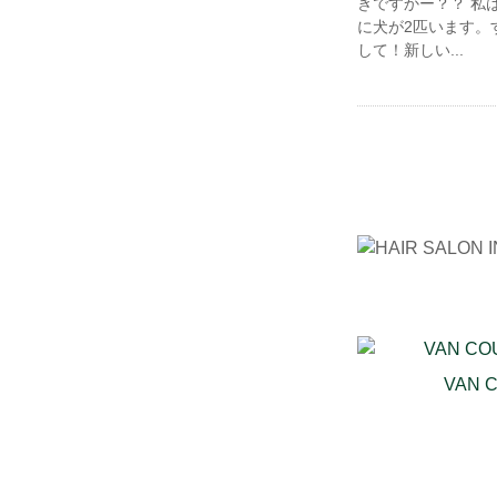
きですかー？？ 私
に犬が2匹います。
して！新しい...
VAN 