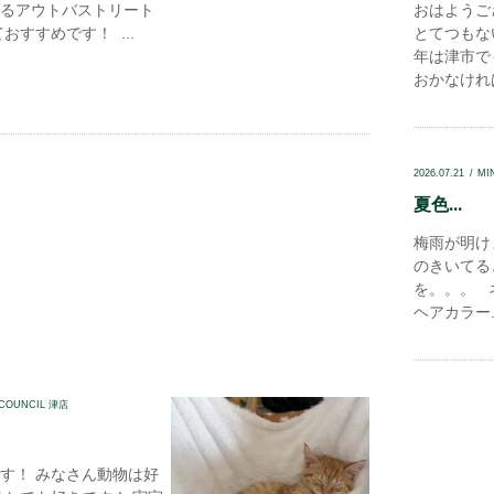
るアウトバストリート
おはようご
おすすめです！ ...
とてつもな
年は津市で
おかなければ
2026.07.21
MI
夏色...
梅雨が明け
のきいてる
を。。。 
ヘアカラー..
 COUNCIL 津店
す！ みなさん動物は好