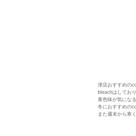
津店おすすめのcolorの
bleachはして
黄色味が気になる方
冬におすすめのco
また週末から寒