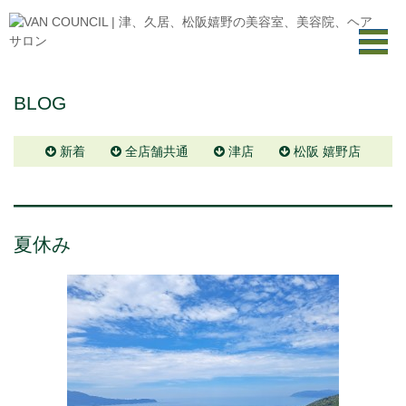
BLOG
新着
全店舗共通
津店
松阪 嬉野店
夏休み