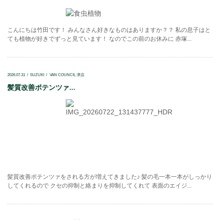
こんにちは竹田です！ みんなさん好きなものはありますか？？ 私の息子はと
ても植物が好きでずっと見ています！ なのでこの前のお休みに 赤塚...
2026.07.31
SUZUKI
VAN COUNCIL 津店
髪質改善ポテンツァ...
髪質改善ポテンツァをされる方が増えてきました♪ 髪の毛一本一本がしっかり
してくれるので クセの抑制と絡まりを抑制してくれて 表面のエイジ...