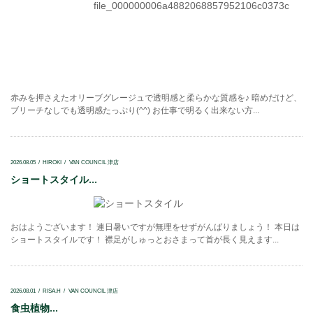
赤みを押さえたオリーブグレージュで透明感と柔らかな質感を♪ 暗めだけど、
ブリーチなしでも透明感たっぷり(^^) お仕事で明るく出来ない方...
2026.08.05
HIROKI
VAN COUNCIL 津店
ショートスタイル...
おはようございます！ 連日暑いですが無理をせずがんばりましょう！ 本日は
ショートスタイルです！ 襟足がしゅっとおさまって首が長く見えます...
2026.08.01
RISA.H
VAN COUNCIL 津店
食虫植物...