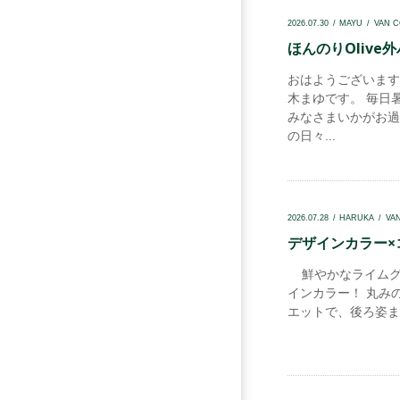
2026.07.30
MAYU
VAN 
ほんのりOlive外
おはようございます！v
木まゆです。 毎日
みなさまいかがお過
の日々...
2026.07.28
HARUKA
VA
デザインカラー×コ
鮮やかなライムグ
インカラー！ 丸み
エットで、後ろ姿まで