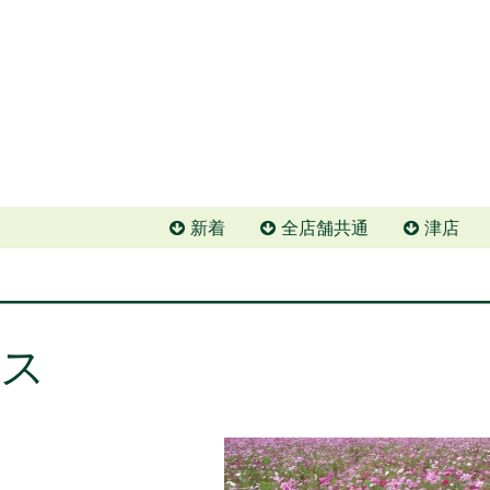
新着
全店舗共通
津店
ス