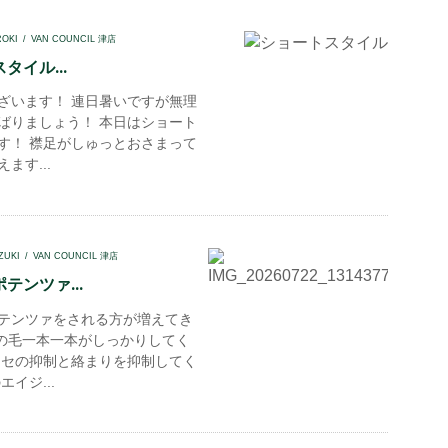
ROKI
VAN COUNCIL 津店
タイル...
ざいます！ 連日暑いですが無理
ばりましょう！ 本日はショート
す！ 襟足がしゅっとおさまって
ます...
ZUKI
VAN COUNCIL 津店
テンツァ...
テンツァをされる方が増えてき
髪の毛一本一本がしっかりしてく
クセの抑制と絡まりを抑制してく
エイジ...