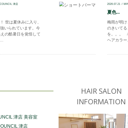
 COUNCIL 津店
2026.07.21
MI
夏色...
！ 世は夏休みに入り、
梅雨が明け
強いられています。今
のきいてる
越えの酷暑日を覚悟して
を。。。 
..
ヘアカラー..
HAIR SALON
INFORMATION
COUNCIL 津店