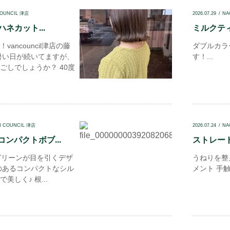
COUNCIL 津店
2026.07.29
NA
ハネカット...
ミルクティ
ancouncil津店の藤
ダブルカラ
暑い日が続いてますが、
す！...
ごしでしょうか？ 40度
N COUNCIL 津店
2026.07.24
NA
ンパクトボブ...
ストレート
リーンが目を引くデザ
うねりを整
のあるコンパクトなシル
メント 手触
美しく♪ 根...