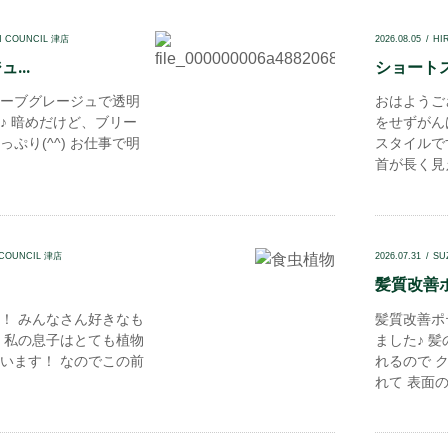
N COUNCIL 津店
2026.08.05
HI
...
ショートス
ーブグレージュで透明
おはようご
♪ 暗めだけど、ブリー
をせずがん
ぷり(^^) お仕事で明
スタイルで
首が長く見え
 COUNCIL 津店
2026.07.31
SU
髪質改善ポ
！ みんなさん好きなも
髪質改善ポ
 私の息子はとても植物
ました♪ 
います！ なのでこの前
れるので 
れて 表面の