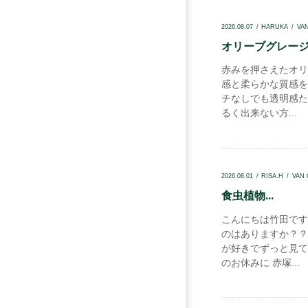
2026.08.07
HARUKA
VA
オリーブグレージュ
赤みを押さえたオリ
感と柔らかな質感を
チなしでも透明感たっ
るく出来ない方...
2026.08.01
RISA.H
VAN
食虫植物...
こんにちは竹田です
のはありますか？？
が好きでずっと見て
のお休みに 赤塚...