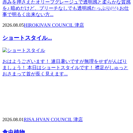
赤みを押さえたオリーブグレージュで透明感と柔らかな質感
を♪ 暗めだけど、ブリーチなしでも透明感たっぷり(^^) お仕
事で明るく出来ない方...
2026.08.05
HIROKI
VAN COUNCIL 津店
ショートスタイル...
おはようございます！ 連日暑いですが無理をせずがんばり
ましょう！ 本日はショートスタイルです！ 襟足がしゅっと
おさまって首が長く見えます...
2026.08.01
RISA.H
VAN COUNCIL 津店
食虫植物...