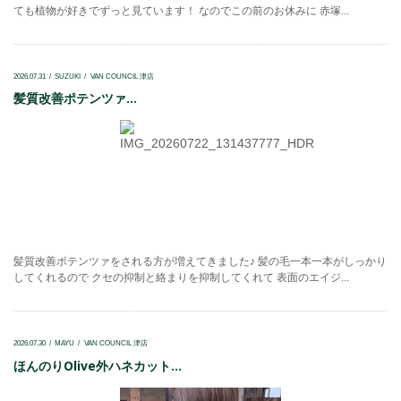
ても植物が好きでずっと見ています！ なのでこの前のお休みに 赤塚...
2026.07.31
SUZUKI
VAN COUNCIL 津店
髪質改善ポテンツァ...
髪質改善ポテンツァをされる方が増えてきました♪ 髪の毛一本一本がしっかり
してくれるので クセの抑制と絡まりを抑制してくれて 表面のエイジ...
2026.07.30
MAYU
VAN COUNCIL 津店
ほんのりOlive外ハネカット...