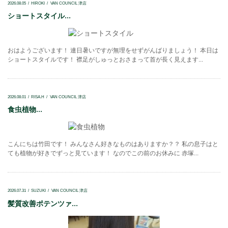
2026.08.05
HIROKI
VAN COUNCIL 津店
ショートスタイル...
おはようございます！ 連日暑いですが無理をせずがんばりましょう！ 本日は
ショートスタイルです！ 襟足がしゅっとおさまって首が長く見えます...
2026.08.01
RISA.H
VAN COUNCIL 津店
食虫植物...
こんにちは竹田です！ みんなさん好きなものはありますか？？ 私の息子はと
ても植物が好きでずっと見ています！ なのでこの前のお休みに 赤塚...
2026.07.31
SUZUKI
VAN COUNCIL 津店
髪質改善ポテンツァ...