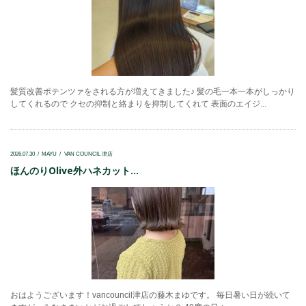
髪質改善ポテンツァをされる方が増えてきました♪ 髪の毛一本一本がしっかり
してくれるので クセの抑制と絡まりを抑制してくれて 表面のエイジ...
2026.07.30
MAYU
VAN COUNCIL 津店
ほんのりOlive外ハネカット...
おはようございます！vancouncil津店の藤木まゆです。 毎日暑い日が続いて