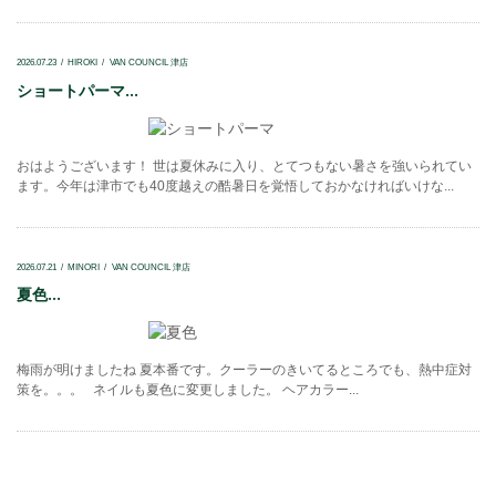
2026.07.23
HIROKI
VAN COUNCIL 津店
ショートパーマ...
おはようございます！ 世は夏休みに入り、とてつもない暑さを強いられてい
ます。今年は津市でも40度越えの酷暑日を覚悟しておかなければいけな...
2026.07.21
MINORI
VAN COUNCIL 津店
夏色...
梅雨が明けましたね 夏本番です。クーラーのきいてるところでも、熱中症対
策を。。。 ネイルも夏色に変更しました。 ヘアカラー...