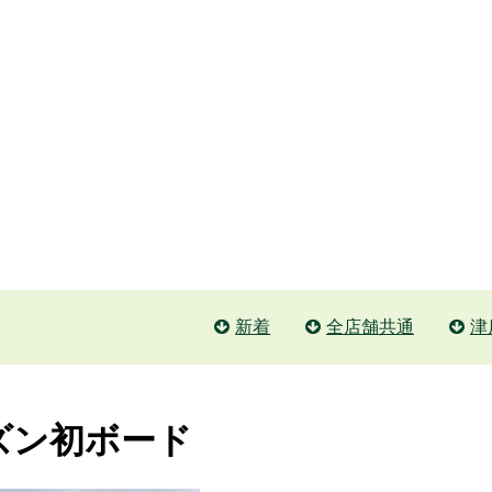
新着
全店舗共通
津
ズン初ボード