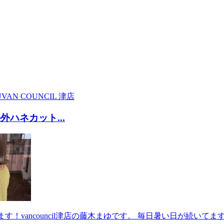
U
VAN COUNCIL 津店
e外ハネカット...
す！vancouncil津店の藤木まゆです。 毎日暑い日が続いて