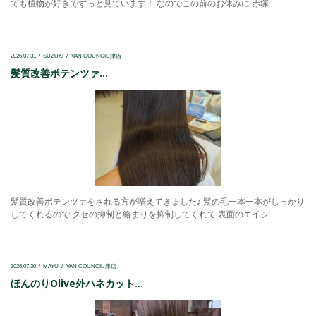
ても植物が好きでずっと見ています！ なのでこの前のお休みに 赤塚...
2026.07.31
SUZUKI
VAN COUNCIL 津店
髪質改善ポテンツァ...
髪質改善ポテンツァをされる方が増えてきました♪ 髪の毛一本一本がしっかり
してくれるので クセの抑制と絡まりを抑制してくれて 表面のエイジ...
2026.07.30
MAYU
VAN COUNCIL 津店
ほんのりOlive外ハネカット...