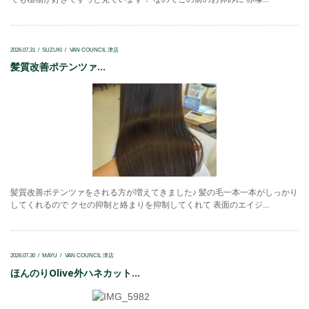
2026.07.31
SUZUKI
VAN COUNCIL 津店
髪質改善ポテンツァ...
髪質改善ポテンツァをされる方が増えてきました♪ 髪の毛一本一本がしっかり
してくれるので クセの抑制と絡まりを抑制してくれて 表面のエイジ...
2026.07.30
MAYU
VAN COUNCIL 津店
ほんのりOlive外ハネカット...