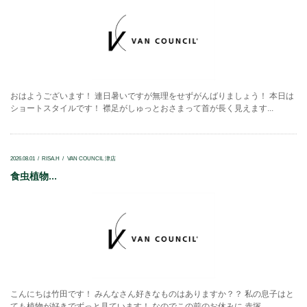
おはようございます！ 連日暑いですが無理をせずがんばりましょう！ 本日は
ショートスタイルです！ 襟足がしゅっとおさまって首が長く見えます...
2026.08.01
RISA.H
VAN COUNCIL 津店
食虫植物...
こんにちは竹田です！ みんなさん好きなものはありますか？？ 私の息子はと
ても植物が好きでずっと見ています！ なのでこの前のお休みに 赤塚...