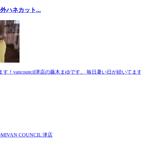
e外ハネカット...
す！vancouncil津店の藤木まゆです。 毎日暑い日が続いて
MI
VAN COUNCIL 津店