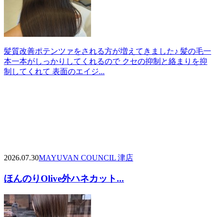
髪質改善ポテンツァをされる方が増えてきました♪ 髪の毛一
本一本がしっかりしてくれるので クセの抑制と絡まりを抑
制してくれて 表面のエイジ...
2026.07.30
MAYU
VAN COUNCIL 津店
ほんのりOlive外ハネカット...