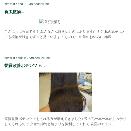
2026.08.01
RISA.H
VAN COUNCIL 津店
食虫植物...
こんにちは竹田です！ みんなさん好きなものはありますか？？ 私の息子はと
ても植物が好きでずっと見ています！ なのでこの前のお休みに 赤塚...
2026.07.31
SUZUKI
VAN COUNCIL 津店
髪質改善ポテンツァ...
髪質改善ポテンツァをされる方が増えてきました♪ 髪の毛一本一本がしっかり
してくれるので クセの抑制と絡まりを抑制してくれて 表面のエイジ...