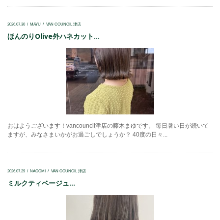
2026.07.30
MAYU
VAN COUNCIL 津店
ほんのりOlive外ハネカット...
おはようございます！vancouncil津店の藤木まゆです。 毎日暑い日が続いて
ますが、みなさまいかがお過ごしでしょうか？ 40度の日々...
2026.07.29
NAGOMI
VAN COUNCIL 津店
ミルクティベージュ...