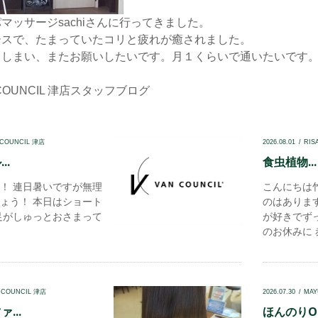
マッサージsachiさんに行ってきました。
ースで、たまっていたコリと疲れが癒されました。
てしまい、またお願いしたいです。月１くらいで通いたいです
COUNCIL 津店
スタッフブログ
 COUNCIL 津店
2026.08.01
RIS
..
食虫植物...
！ 連日暑いですが無理
こんにちは
ょう！ 本日はショート
のはありま
足がしゅっとおさまって
が好きでず
のお休みに 赤
 COUNCIL 津店
2026.07.30
MAY
...
ほんのりOl