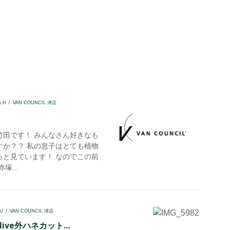
。
A.H
VAN COUNCIL 津店
竹田です！ みんなさん好きなも
すか？？ 私の息子はとても植物
っと見ています！ なのでこの前
塚...
U
VAN COUNCIL 津店
ive外ハネカット...