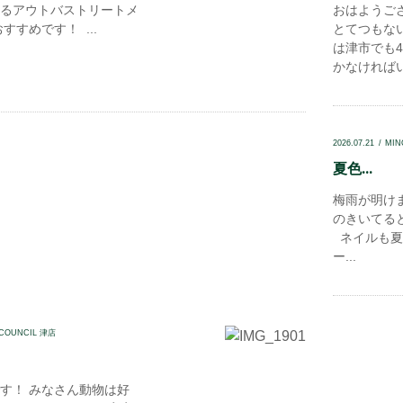
るアウトバストリートメ
おはようご
すすめです！ ...
とてつもな
は津市でも
かなければい
2026.07.21
MIN
夏色...
梅雨が明け
のきいてる
ネイルも夏
ー...
 COUNCIL 津店
す！ みなさん動物は好