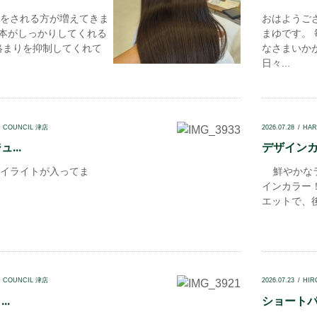
をされる方が増えてきま
おはようござい
一本がしっかりしてくれる
まゆです。
絡まりを抑制してくれて
なさまいかが
日々...
N COUNCIL 津店
2026.07.28
HAR
...
デザインカ
イライトが入ってま
鮮やかなラ
インカラー
エットで、後
N COUNCIL 津店
2026.07.23
HIR
..
ショートパー