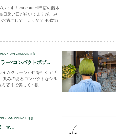
ます！vancouncil津店の藤木
 毎日暑い日が続いてますが、み
お過ごしでしょうか？ 40度の
UKA
VAN COUNCIL 津店
ラー×コンパクトボブ...
イムグリーンが目を引くデザ
！ 丸みのあるコンパクトなシル
ろ姿まで美しく♪ 根...
OKI
VAN COUNCIL 津店
マ...