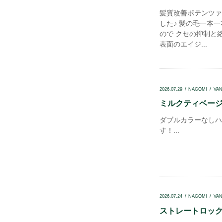
髪質改善ポテンツァ
した♪ 髪の毛一本
ので クセの抑制と
表面のエイジ...
2026.07.29
NAGOMI
VA
ミルクティベージュ
ダブルカラーなしハ
す！...
2026.07.24
NAGOMI
VA
ストレートロック.