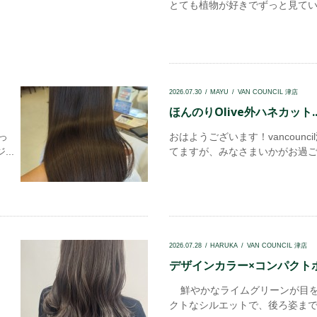
とても植物が好きでずっと見ていま
2026.07.30
MAYU
VAN COUNCIL 津店
ほんのりOlive外ハネカット..
っ
おはようございます！vancoun
..
てますが、みなさまいかがお過ごし
2026.07.28
HARUKA
VAN COUNCIL 津店
デザインカラー×コンパクトボブ
鮮やかなライムグリーンが目を
クトなシルエットで、後ろ姿まで美し