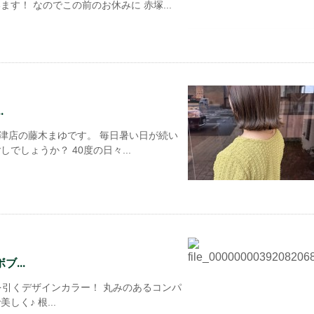
す！ なのでこの前のお休みに 赤塚...
.
cil津店の藤木まゆです。 毎日暑い日が続い
でしょうか？ 40度の日々...
...
引くデザインカラー！ 丸みのあるコンパ
く♪ 根...