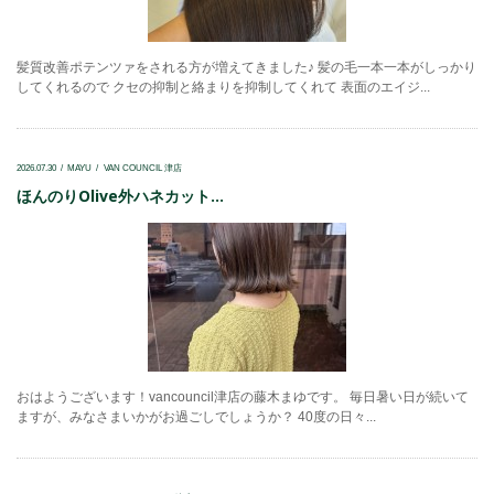
髪質改善ポテンツァをされる方が増えてきました♪ 髪の毛一本一本がしっかり
してくれるので クセの抑制と絡まりを抑制してくれて 表面のエイジ...
2026.07.30
MAYU
VAN COUNCIL 津店
ほんのりOlive外ハネカット...
おはようございます！vancouncil津店の藤木まゆです。 毎日暑い日が続いて
ますが、みなさまいかがお過ごしでしょうか？ 40度の日々...