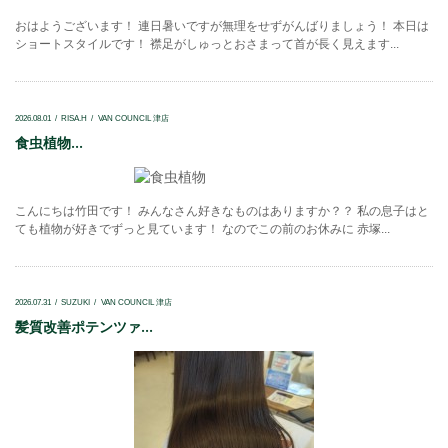
おはようございます！ 連日暑いですが無理をせずがんばりましょう！ 本日は
ショートスタイルです！ 襟足がしゅっとおさまって首が長く見えます...
2026.08.01
RISA.H
VAN COUNCIL 津店
食虫植物...
こんにちは竹田です！ みんなさん好きなものはありますか？？ 私の息子はと
ても植物が好きでずっと見ています！ なのでこの前のお休みに 赤塚...
2026.07.31
SUZUKI
VAN COUNCIL 津店
髪質改善ポテンツァ...