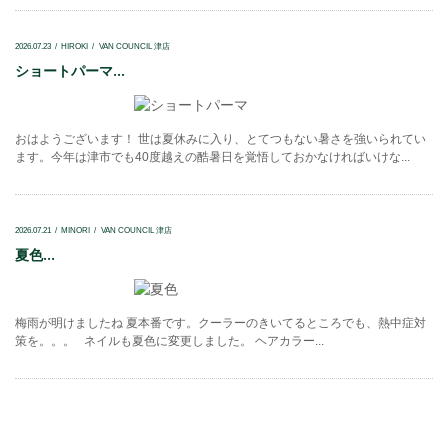
2026.07.23
HIROKI
VAN COUNCIL 津店
ショートパーマ...
おはようございます！ 世は夏休みに入り、とてつもない暑さを強いられてい
ます。今年は津市でも40度越えの酷暑日を覚悟しておかなければいけな...
2026.07.21
MINORI
VAN COUNCIL 津店
夏色...
梅雨が明けましたね 夏本番です。クーラーのきいてるところでも、熱中症対
策を。。。 ネイルも夏色に変更しました。 ヘアカラー...