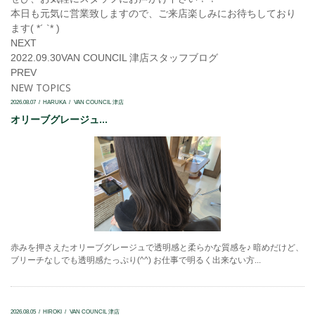
本日も元気に営業致しますので、ご来店楽しみにお待ちしており
ます( *´ `* )
NEXT
2022.09.30
VAN COUNCIL 津店
スタッフブログ
PREV
NEW TOPICS
2026.08.07
HARUKA
VAN COUNCIL 津店
オリーブグレージュ...
赤みを押さえたオリーブグレージュで透明感と柔らかな質感を♪ 暗めだけど、
ブリーチなしでも透明感たっぷり(^^) お仕事で明るく出来ない方...
2026.08.05
HIROKI
VAN COUNCIL 津店