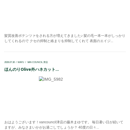
髪質改善ポテンツァをされる方が増えてきました♪ 髪の毛一本一本がしっかり
してくれるので クセの抑制と絡まりを抑制してくれて 表面のエイジ...
2026.07.30
MAYU
VAN COUNCIL 津店
ほんのりOlive外ハネカット...
おはようございます！vancouncil津店の藤木まゆです。 毎日暑い日が続いて
ますが、みなさまいかがお過ごしでしょうか？ 40度の日々...