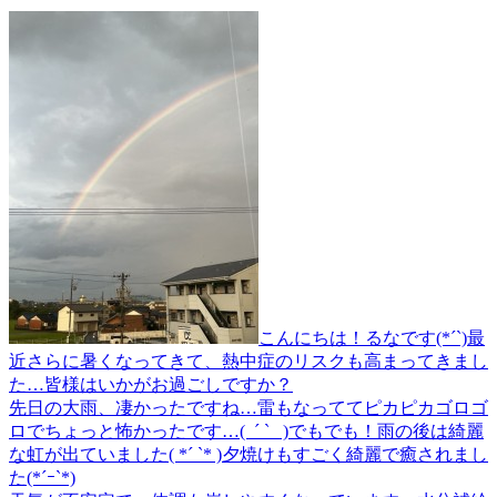
こんにちは！るなです(*´`)最
近さらに暑くなってきて、熱中症のリスクも高まってきまし
た…皆様はいかがお過ごしですか？
先日の大雨、凄かったですね…雷もなっててピカピカゴロゴ
ロでちょっと怖かったです…( ´ ` )でもでも！雨の後は綺麗
な虹が出ていました( *´ `* )夕焼けもすごく綺麗で癒されまし
た(*´ｰ`*)