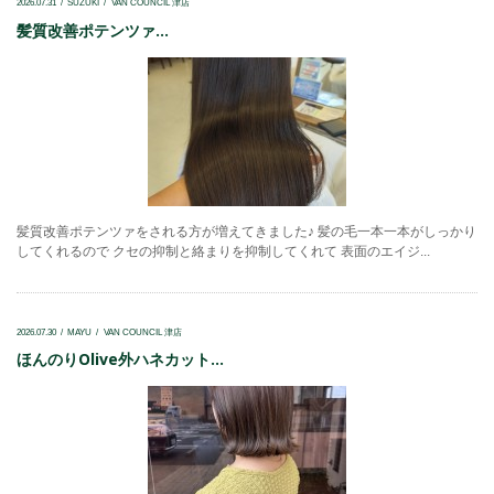
2026.07.31
SUZUKI
VAN COUNCIL 津店
髪質改善ポテンツァ...
髪質改善ポテンツァをされる方が増えてきました♪ 髪の毛一本一本がしっかり
してくれるので クセの抑制と絡まりを抑制してくれて 表面のエイジ...
2026.07.30
MAYU
VAN COUNCIL 津店
ほんのりOlive外ハネカット...