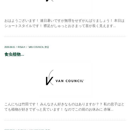
おはようございます！ 連日暑いですが無理をせずがんばりましょう！ 本日は
ショートスタイルです！ 襟足がしゅっとおさまって首が長く見えます...
2026.08.01
RISA.H
VAN COUNCIL 津店
食虫植物...
こんにちは竹田です！ みんなさん好きなものはありますか？？ 私の息子はと
ても植物が好きでずっと見ています！ なのでこの前のお休みに 赤塚...