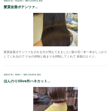
2026.07.31
SUZUKI
VAN COUNCIL 津店
髪質改善ポテンツァ...
髪質改善ポテンツァをされる方が増えてきました♪ 髪の毛一本一本がしっかり
してくれるので クセの抑制と絡まりを抑制してくれて 表面のエイジ...
2026.07.30
MAYU
VAN COUNCIL 津店
ほんのりOlive外ハネカット...