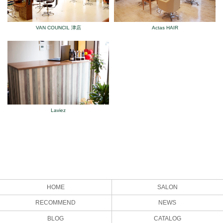
VAN COUNCIL 津店
Actas HAIR
Laviez
HOME
SALON
RECOMMEND
NEWS
BLOG
CATALOG