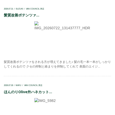
2026.07.31
SUZUKI
VAN COUNCIL 津店
髪質改善ポテンツァ...
髪質改善ポテンツァをされる方が増えてきました♪ 髪の毛一本一本がしっかり
してくれるので クセの抑制と絡まりを抑制してくれて 表面のエイジ...
2026.07.30
MAYU
VAN COUNCIL 津店
ほんのりOlive外ハネカット...