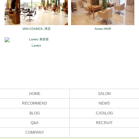
VAN COUNCIL 津店
Actas HAIR
Laviez
HOME
SALON
RECOMMEND
NEWS
BLOG
CATALOG
Q&A
RECRUIT
COMPANY