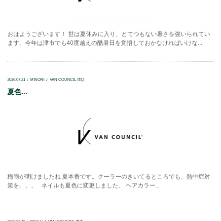
おはようございます！ 世は夏休みに入り、とてつもない暑さを強いられてい
ます。今年は津市でも40度越えの酷暑日を覚悟しておかなければいけな...
2026.07.21
MINORI
VAN COUNCIL 津店
夏色...
梅雨が明けましたね 夏本番です。クーラーのきいてるところでも、熱中症対
策を。。。 ネイルも夏色に変更しました。 ヘアカラー...