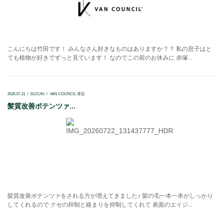
こんにちは竹田です！ みんなさん好きなものはありますか？？ 私の息子はと
ても植物が好きでずっと見ています！ なのでこの前のお休みに 赤塚...
2026.07.31
SUZUKI
VAN COUNCIL 津店
髪質改善ポテンツァ...
髪質改善ポテンツァをされる方が増えてきました♪ 髪の毛一本一本がしっかり
してくれるので クセの抑制と絡まりを抑制してくれて 表面のエイジ...