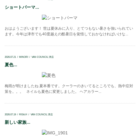
ショートパーマ...
おはようございます！ 世は夏休みに入り、とてつもない暑さを強いられてい
ます。今年は津市でも40度越えの酷暑日を覚悟しておかなければいけな...
2026.07.21
MINORI
VAN COUNCIL 津店
夏色...
梅雨が明けましたね 夏本番です。クーラーのきいてるところでも、熱中症対
策を。。。 ネイルも夏色に変更しました。 ヘアカラー...
2026.07.19
RISA.H
VAN COUNCIL 津店
新しい家族...