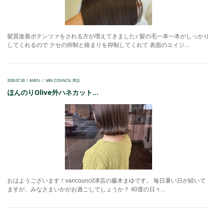
髪質改善ポテンツァをされる方が増えてきました♪ 髪の毛一本一本がしっかり
してくれるので クセの抑制と絡まりを抑制してくれて 表面のエイジ...
2026.07.30
MAYU
VAN COUNCIL 津店
ほんのりOlive外ハネカット...
おはようございます！vancouncil津店の藤木まゆです。 毎日暑い日が続いて
ますが、みなさまいかがお過ごしでしょうか？ 40度の日々...