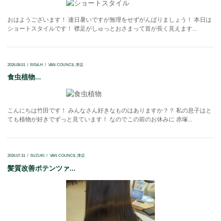
おはようございます！ 連日暑いですが無理をせずがんばりましょう！ 本日は
ショートスタイルです！ 襟足がしゅっとおさまって首が長く見えます...
2026.08.01
RISA.H
VAN COUNCIL 津店
食虫植物...
こんにちは竹田です！ みんなさん好きなものはありますか？？ 私の息子はと
ても植物が好きでずっと見ています！ なのでこの前のお休みに 赤塚...
2026.07.31
SUZUKI
VAN COUNCIL 津店
髪質改善ポテンツァ...