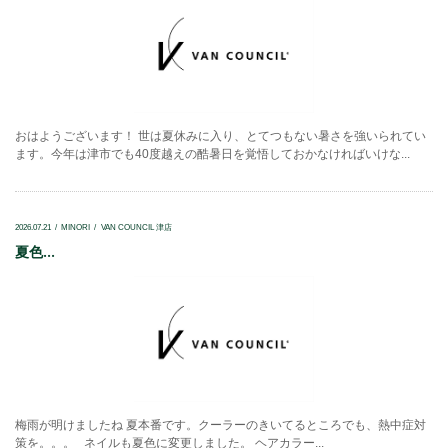
おはようございます！ 世は夏休みに入り、とてつもない暑さを強いられてい
ます。今年は津市でも40度越えの酷暑日を覚悟しておかなければいけな...
2026.07.21
MINORI
VAN COUNCIL 津店
夏色...
梅雨が明けましたね 夏本番です。クーラーのきいてるところでも、熱中症対
策を。。。 ネイルも夏色に変更しました。 ヘアカラー...