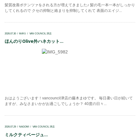
髪質改善ポテンツァをされる方が増えてきました♪ 髪の毛一本一本がしっかり
してくれるので クセの抑制と絡まりを抑制してくれて 表面のエイジ...
2026.07.30
MAYU
VAN COUNCIL 津店
ほんのりOlive外ハネカット...
おはようございます！vancouncil津店の藤木まゆです。 毎日暑い日が続いて
ますが、みなさまいかがお過ごしでしょうか？ 40度の日々...
2026.07.29
NAGOMI
VAN COUNCIL 津店
ミルクティベージュ...