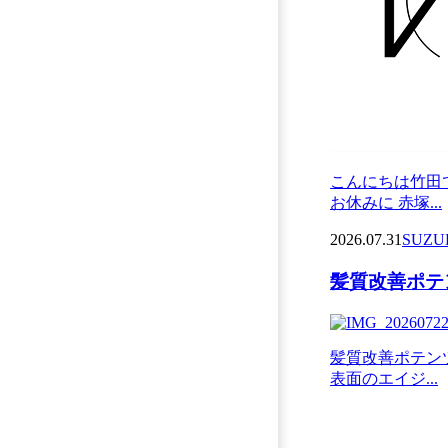
こんにちは竹田
お休みに 赤塚...
2026.07.31
SUZU
髪質改善ポテン
髪質改善ポテン
表面のエイジ...