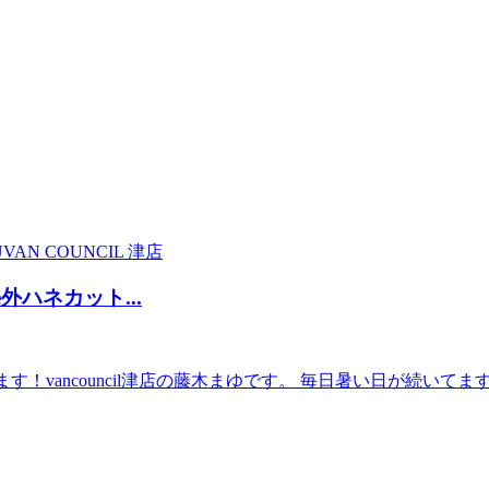
U
VAN COUNCIL 津店
e外ハネカット...
す！vancouncil津店の藤木まゆです。 毎日暑い日が続いて