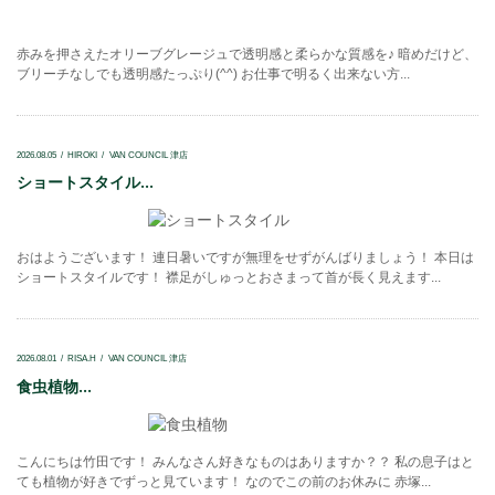
赤みを押さえたオリーブグレージュで透明感と柔らかな質感を♪ 暗めだけど、
ブリーチなしでも透明感たっぷり(^^) お仕事で明るく出来ない方...
2026.08.05
HIROKI
VAN COUNCIL 津店
ショートスタイル...
おはようございます！ 連日暑いですが無理をせずがんばりましょう！ 本日は
ショートスタイルです！ 襟足がしゅっとおさまって首が長く見えます...
2026.08.01
RISA.H
VAN COUNCIL 津店
食虫植物...
こんにちは竹田です！ みんなさん好きなものはありますか？？ 私の息子はと
ても植物が好きでずっと見ています！ なのでこの前のお休みに 赤塚...