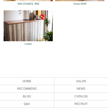
VAN COUNCIL 津店
Actas HAIR
Laviez
HOME
SALON
RECOMMEND
NEWS
BLOG
CATALOG
Q&A
RECRUIT