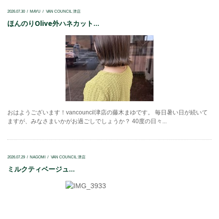
2026.07.30
MAYU
VAN COUNCIL 津店
ほんのりOlive外ハネカット...
おはようございます！vancouncil津店の藤木まゆです。 毎日暑い日が続いて
ますが、みなさまいかがお過ごしでしょうか？ 40度の日々...
2026.07.29
NAGOMI
VAN COUNCIL 津店
ミルクティベージュ...