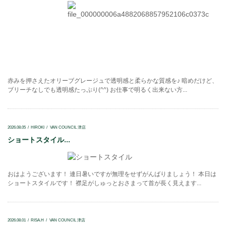
赤みを押さえたオリーブグレージュで透明感と柔らかな質感を♪ 暗めだけど、
ブリーチなしでも透明感たっぷり(^^) お仕事で明るく出来ない方...
2026.08.05
HIROKI
VAN COUNCIL 津店
ショートスタイル...
おはようございます！ 連日暑いですが無理をせずがんばりましょう！ 本日は
ショートスタイルです！ 襟足がしゅっとおさまって首が長く見えます...
2026.08.01
RISA.H
VAN COUNCIL 津店