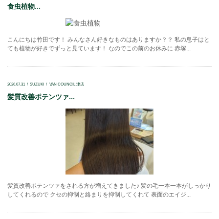
食虫植物...
こんにちは竹田です！ みんなさん好きなものはありますか？？ 私の息子はと
ても植物が好きでずっと見ています！ なのでこの前のお休みに 赤塚...
2026.07.31
SUZUKI
VAN COUNCIL 津店
髪質改善ポテンツァ...
髪質改善ポテンツァをされる方が増えてきました♪ 髪の毛一本一本がしっかり
してくれるので クセの抑制と絡まりを抑制してくれて 表面のエイジ...