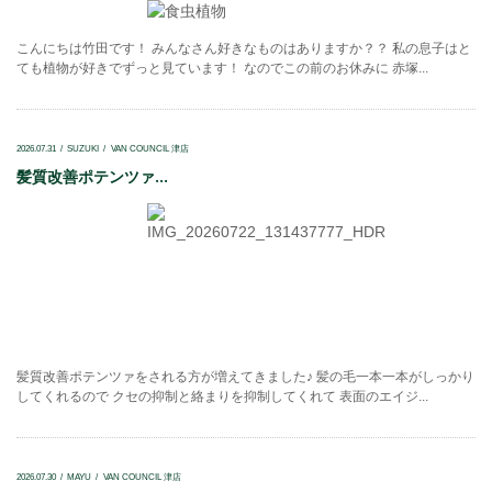
こんにちは竹田です！ みんなさん好きなものはありますか？？ 私の息子はと
ても植物が好きでずっと見ています！ なのでこの前のお休みに 赤塚...
2026.07.31
SUZUKI
VAN COUNCIL 津店
髪質改善ポテンツァ...
髪質改善ポテンツァをされる方が増えてきました♪ 髪の毛一本一本がしっかり
してくれるので クセの抑制と絡まりを抑制してくれて 表面のエイジ...
2026.07.30
MAYU
VAN COUNCIL 津店