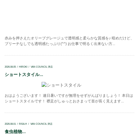
赤みを押さえたオリーブグレージュで透明感と柔らかな質感を♪ 暗めだけど、
ブリーチなしでも透明感たっぷり(^^) お仕事で明るく出来ない方...
2026.08.05
HIROKI
VAN COUNCIL 津店
ショートスタイル...
おはようございます！ 連日暑いですが無理をせずがんばりましょう！ 本日は
ショートスタイルです！ 襟足がしゅっとおさまって首が長く見えます...
2026.08.01
RISA.H
VAN COUNCIL 津店
食虫植物...