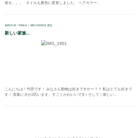
策を。。。 ネイルも夏色に変更しました。 ヘアカラー...
2026.07.19
RISA.H
VAN COUNCIL 津店
新しい家族...
こんにちは！竹田です！ みなさん動物は好きですかー？？ 私はとても好きで
す！ 実家に犬が2匹います。すごくかわいいです♪ そして！新しい...