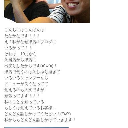
こんちにはこんばんは
たなかなです！！！
え？私がなぜ津店のブログに
いるかって？！
それは…10月から
久居店から津店に
出戻りしたからです(●’ｗ’●)！
津店で働くのは久しぶり過ぎて
いろいろシャンプーやら
メニューが良くなってて
覚えるのも大変ですが
頑張ってます！！！
私のことを知っている
もしくは覚えているお客様…
どんどん話しかけてください！(*’ω’*)
私からもどんどん話しかけていきます！