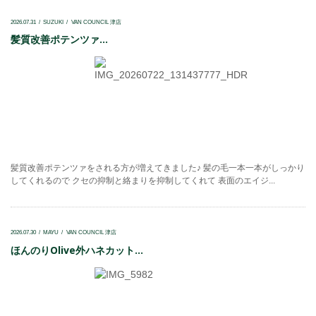
2026.07.31
SUZUKI
VAN COUNCIL 津店
髪質改善ポテンツァ...
髪質改善ポテンツァをされる方が増えてきました♪ 髪の毛一本一本がしっかり
してくれるので クセの抑制と絡まりを抑制してくれて 表面のエイジ...
2026.07.30
MAYU
VAN COUNCIL 津店
ほんのりOlive外ハネカット...