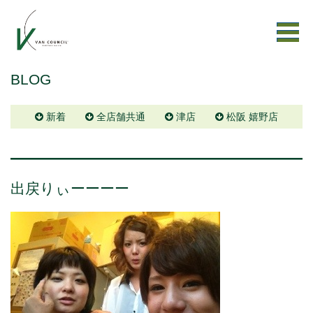
BLOG
新着
全店舗共通
津店
松阪 嬉野店
出戻りぃーーーー