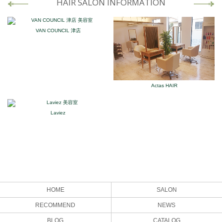
HAIR SALON INFORMATION
VAN COUNCIL 津店
Actas HAIR
Laviez
HOME
SALON
RECOMMEND
NEWS
BLOG
CATALOG