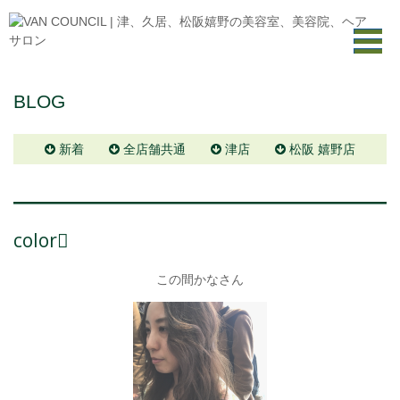
BLOG
新着
全店舗共通
津店
松阪 嬉野店
color
この間かなさん