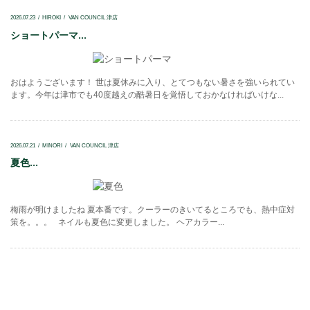
2026.07.23
HIROKI
VAN COUNCIL 津店
ショートパーマ...
おはようございます！ 世は夏休みに入り、とてつもない暑さを強いられてい
ます。今年は津市でも40度越えの酷暑日を覚悟しておかなければいけな...
2026.07.21
MINORI
VAN COUNCIL 津店
夏色...
梅雨が明けましたね 夏本番です。クーラーのきいてるところでも、熱中症対
策を。。。 ネイルも夏色に変更しました。 ヘアカラー...