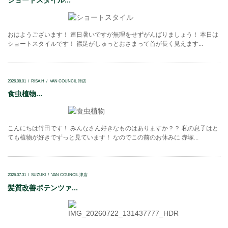
おはようございます！ 連日暑いですが無理をせずがんばりましょう！ 本日は
ショートスタイルです！ 襟足がしゅっとおさまって首が長く見えます...
2026.08.01
RISA.H
VAN COUNCIL 津店
食虫植物...
こんにちは竹田です！ みんなさん好きなものはありますか？？ 私の息子はと
ても植物が好きでずっと見ています！ なのでこの前のお休みに 赤塚...
2026.07.31
SUZUKI
VAN COUNCIL 津店
髪質改善ポテンツァ...