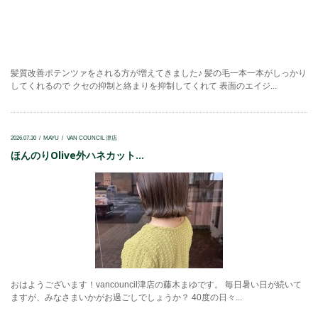
髪質改善ポテンツァをされる方が増えてきました♪ 髪の毛一本一本がしっかり
してくれるので クセの抑制と絡まりを抑制してくれて 表面のエイジ...
2026.07.30
MAYU
VAN COUNCIL 津店
ほんのりOlive外ハネカット...
おはようございます！vancouncil津店の藤木まゆです。 毎日暑い日が続いて
ますが、みなさまいかがお過ごしでしょうか？ 40度の日々...