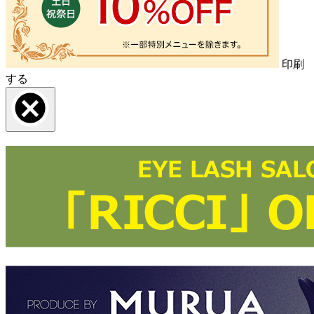
印刷
する