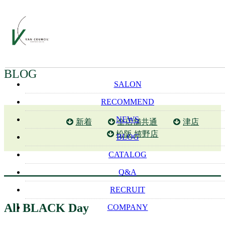
BLOG
SALON
RECOMMEND
NEWS
新着
全店舗共通
津店
松阪 嬉野店
BLOG
CATALOG
Q&A
RECRUIT
All BLACK Day
COMPANY