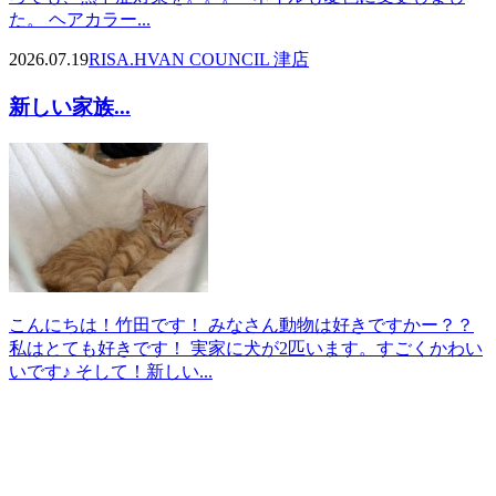
た。 ヘアカラー...
2026.07.19
RISA.H
VAN COUNCIL 津店
新しい家族...
こんにちは！竹田です！ みなさん動物は好きですかー？？
私はとても好きです！ 実家に犬が2匹います。すごくかわい
いです♪ そして！新しい...